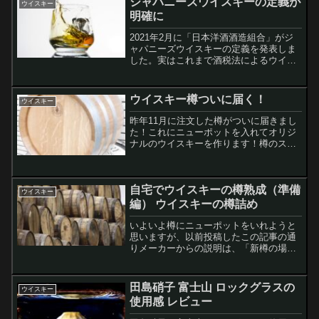
ジャパニーズウイスキーの定義が
ウイスキー
明確に
2021年2月に「日本洋酒酒造組合」がジ
ャパニーズウイスキーの定義を発表しま
した。実はこれまで酒税法によるウイス
キーの定義はあったのですが、ジャパニ
ーズウイスキーにはその製法についての
明確な定義はありませんでした。世界五
ウイスキー樽ついに届く！
ウイスキー
大ウイスキーの一つとされていながら、
「今さらか」と思う人は結構いるのでは
昨年11月に注文した樽がついに届きまし
ないでしょうか。このたび定義を明確に
た！これにニューポットを入れてオリジ
したことは、海外でも歓迎されているよ
ナルのウイスキーを作ります！樽のスペ
うです。
ック 容量：28ℓ 高さ：51cm 胴径：
37cm 木口：30cm 重さ：10㎏素材：
フレンチオーク 内部仕様：ミディアム
自宅でウイスキーの樽熟成（準備
チャーメ...
ウイスキー
編） ウイスキーの樽詰め
いよいよ樽にニューポットをいれようと
思いますが、以前投稿したこの記事の通
りメーカーからの説明は、「新樽の場
合、1 ヶ月～ 1 ヶ月半で樽香・色づきが
しっかりつきますので、使い始めは早め
に味わいを確認していただきお楽しみく
田島硝子 富士山 ロックグラスの
ウイスキー
ださい。使って頂く間...
使用感 レビュー