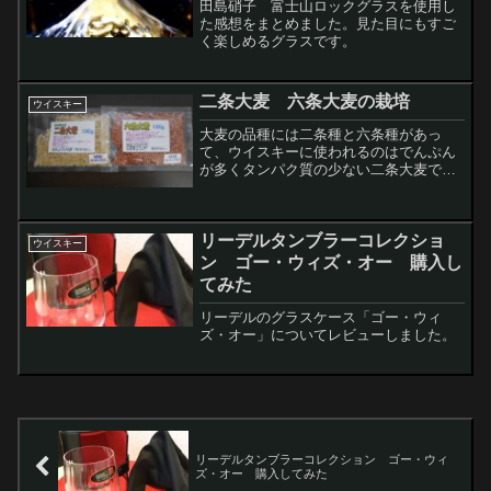
田島硝子 富士山ロックグラスを使用し
た感想をまとめました。見た目にもすご
く楽しめるグラスです。
二条大麦 六条大麦の栽培
ウイスキー
大麦の品種には二条種と六条種があっ
て、ウイスキーに使われるのはでんぷん
が多くタンパク質の少ない二条大麦で
す。粒が2列になっているので二条大麦で
す。通称「ビール麦」と言われます。六
条大麦は上から見ると6角形に実がなって
リーデルタンブラーコレクショ
います。知識として違いは...
ウイスキー
ン ゴー・ウィズ・オー 購入し
てみた
リーデルのグラスケース「ゴー・ウィ
ズ・オー」についてレビューしました。
リーデルタンブラーコレクション ゴー・ウィ
ズ・オー 購入してみた