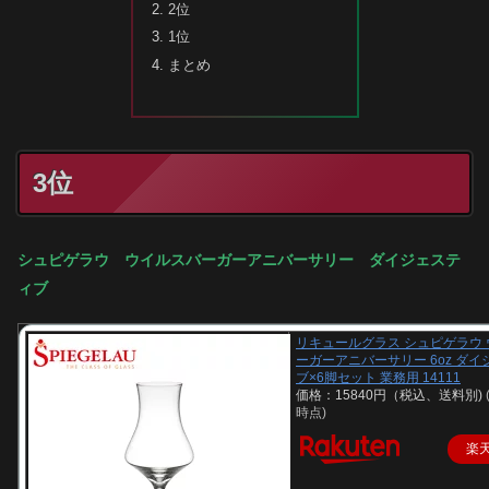
2位
1位
まとめ
3位
シュピゲラウ ウイルスバーガーアニバーサリー ダイジェステ
ィブ
リキュールグラス シュピゲラウ
ーガーアニバーサリー 6oz ダ
ブ×6脚セット 業務用 14111
価格：15840円（税込、送料別)
時点)
楽