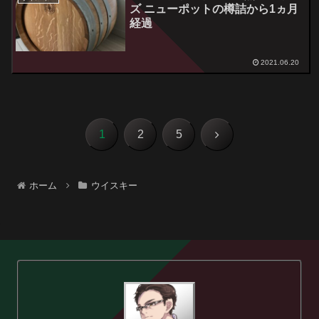
ズ ニューポットの樽詰から1ヵ月
経過
2021.06.20
次
1
2
5
へ
ホーム
ウイスキー