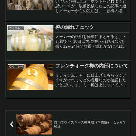
いよいよ樽にニューポットをいれようと
思いますが、以前投稿したこの記事の通
りメーカーからの説明は、「新樽の場
合、1 ヶ月～ 1 ヶ月半で樽香・色づきが
しっかりつきますので、使い始めは早め
に味わいを確認していただきお楽しみく
樽の漏れチェック
ウイスキー
ださい。使って頂く間...
メーカーの説明を簡単にまとめると、・
到着後7～10日以内に樽いっぱいに水を
張り12～24時間放置・漏れがなければ逆
さまにして水を抜き12～24時間乾燥・乾
燥後5～7日以内に酒をいれる・酒の量は
最低1割、最大9.5割漏れてもいいように
フレンチオーク樽の内部について
風呂場に...
ウイスキー
ミディアムチャーに仕上げてもらってい
ますがそれってどの程度なのか確認した
いと思います。ミニ樽は上についている
天星（てんぼしというらしい）を抜くと
「ピョコッ」というようなかわいい音が
しましたが、大きな樽は「ボウン！」と
いう重たい音がします。中...
自宅でウイスキーの樽熟成（準備編） 1ヶ月半
経過