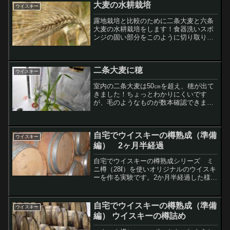
大麦の水耕栽培
ウイスキー
露地栽培と比較のために二条大麦と六条
大麦の水耕栽培をします！食器洗いスポ
ンジの固い部分をこのように切り取り半
分に切ります。使うのはこちら側。切り
込みを入れて窪みを作ります。窪みに種
を入れました。左が六条大麦で右が二条
二条大麦に穂
大麦です。断面はこんな感...
ウイスキー
室内の二条大麦は50㎝を超え、穂が出て
きました！ちょっとわかりにくいです
が、毛のようなものが数本確認できま
す。外はほとんど変化なしです。このと
ころ最高気温が一桁台の日が続いている
ためでしょうか。≪前
自宅でウイスキーの樽熟成（準備
へ
ウイスキー
...
編） 2ヶ月半経過
自宅でウイスキーの樽熟成シリーズ ミ
ニ樽（28ℓ）を使いオリジナルのウイスキ
ーを作る実験です。2か月半経過した様子
を報告しています。
自宅でウイスキーの樽熟成（準備
ウイスキー
編） ウイスキーの樽詰め