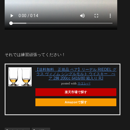
それでは練習頑張ってください！
【送料無料 正規品 ペア】リーデル RIEDEL グ
ラス ヴィノム シングルモルト ウイスキー ぺ
ア 2脚 200cc 6416/80 箱入り RJ
posted with
カエレバ
楽天市場で探す
Amazonで探す