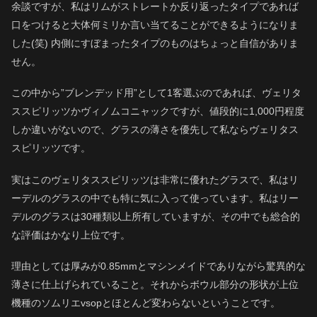
余談ですが、私はリムがストレートか反り返ったタイプであれば
口をつけると大体何ミリか言い当てることができるようになりま
した(笑) 内側にすぼまったタイプのものはちょっと自信がありま
せん。
この中から”ブレンデッド用”として1客選ぶのであれば、ヴェリタ
ススピリッツかヴィノムコニャックですが、値段的に1,000円程度
しか違いがないので、グラスの薄さを優先して私ならヴェリタス
スピリッツです。
実はこのヴェリタススピリッツは非常に優れたグラスで、私はリ
ーデルのグラスの中でも特に気に入って使っています。私はリー
デルのグラスは30種類以上所有していますが、その中でも総合的
な評価はかなり上位です。
理由としては厚みが0.85mmとマシンメイドでありながら驚異的な
薄さに仕上げられていること。それからボウル部分の形状が上位
機種のソムリエvsopとほとんど変わらないということです。