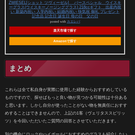
ZWIESEL[ショット ツヴィーゼル] バースペシャル ウイスキ
ーグラス(ウイスキーノージンググラス) 218ccギフト 出産内祝
い 新築内祝い 入学内祝い 結婚内祝い 快気祝 御礼 プレゼント
記念品 記念日 誕生日 母の日 父の日
posted with
カエレバ
楽天市場で探す
Amazonで探す
まとめ
これらは全て私自身が実際に使用した経験からおすすめしている
ものですので、探せばもっと良い物が見つかる可能性は十分ある
と思います。しかし自分が使ったことがない物を無責任におすす
めすることはできませんので、上記の1客（ヴェリタススピリッ
ツ）を今回いただいたご質問の回答とさせていただきます。
別の機会にロックやハイボールにおすすめのグラスも紹介したい