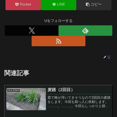
Pocket
LINE
コピー
Uをフォローする
U
関連記事
麦踏（2回目）
ウイスキー
霜で根が浮いてきそうなので2回目の麦踏
をします。今回も助っ人に依頼します。
………。………。今回もしっかりと踏ん
でくれました。≪前
へ