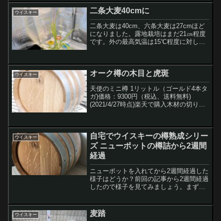
二条大麦40cmに
次へ≫
ウイスキー
二条大麦は40cm、六条大麦は27cmほど
になりました。露地栽培はまだ21㎝程度
です。外の最高気温は15℃程度に対し、
室内は常に20℃前後に保たれているので
全然ちがいますね。≪前
へ
オーク樽の木目と虎斑
...
ウイスキー
天使のミニ樽 1リットル（ゴールド4本タ
ガ)価格：9300円（税込、送料無料)
(2021/4/27時点)楽天で購入木材の切り出
し方には板目と柾目があります。板目と
柾目についてはこちらの説明がわかりや
すいです。樽の材として使われるのは柾
自宅でウイスキーの樽熟成シリー
目で...
ウイスキー
ズ ニューポットの樽詰から2週間
経過
ニューポットを入れてから2週間経過した
様子はどうか？前回の記事から2週間経過
したので様子を見てみましょう。まずは
いつものように色から見ていきます。正
直驚きました。この樽自体は一度中身を
入れたことのある「ファーストフィル」
麦踏
ウイスキー
のようなものですが、...