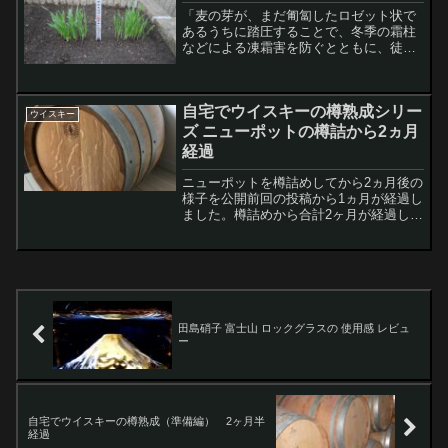
「麦の芽が、まだ匍匐したロゼット状で
あるうちに踏圧することで、冬季の霜柱
などによる凍霜害を防ぐとともに、徒長
を防ぎ、根の張りをよくして、耐寒性を
高めることが意図されている。また、麦
踏みによって成長後の倒伏を防ぐことが
自宅でウイスキーの樽熟成シリー
でき、分糵茎（ぶんげつけ...
ウイスキー
ズ ニューポットの樽詰から2ヵ月
経過
ニューポットを樽詰めしてから2ヵ月後の
様子を公開前回の投稿から1ヵ月が経過し
ました。樽詰めから合計2ヶ月が経過した
のでその様子を伝えていきたいと思いま
す。これまでの経過は過去の記事を読ん
でいただけるとわかると思いますが、
「忙しくて読んでいら...
田島硝子 富士山 ロックグラスの 使用感 レビュ
ー
自宅でウイスキーの樽熟成（準備編） 2ヶ月半
経過